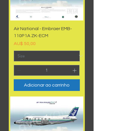
Air National - Embraer EMB-
110P1A ZK-ECM
Preço
AU$ 50,00
Adicionar ao carrinho