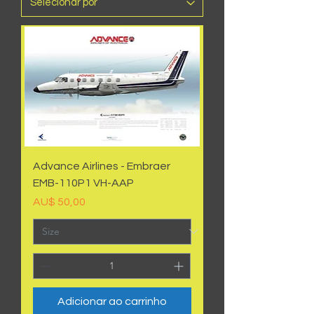
Advance Airlines - Embraer
EMB-110P1 VH-AAP
Preço
AU$ 50,00
Adicionar ao carrinho