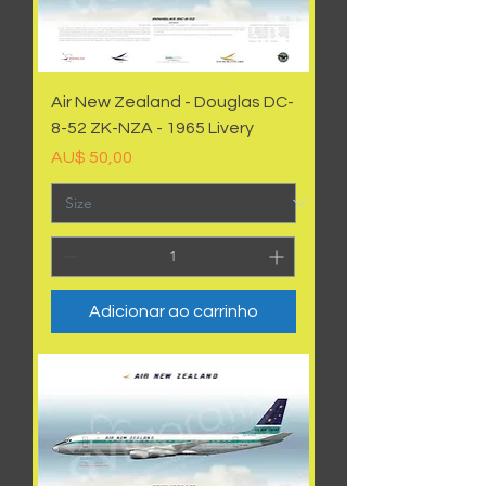
Air New Zealand - Douglas DC-
8-52 ZK-NZA - 1965 Livery
Preço
AU$ 50,00
Adicionar ao carrinho