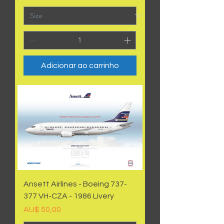
Adicionar ao carrinho
Ansett Airlines - Boeing 737-
377 VH-CZA - 1986 Livery
Preço
AU$ 50,00