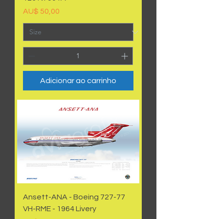
Preço
AU$ 50,00
Adicionar ao carrinho
Ansett-ANA - Boeing 727-77
VH-RME - 1964 Livery