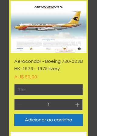
Aerocondor - Boeing 720-023B
HK-1973 - 1975 livery
Preço
AU$ 50,00
Adicionar ao carrinho