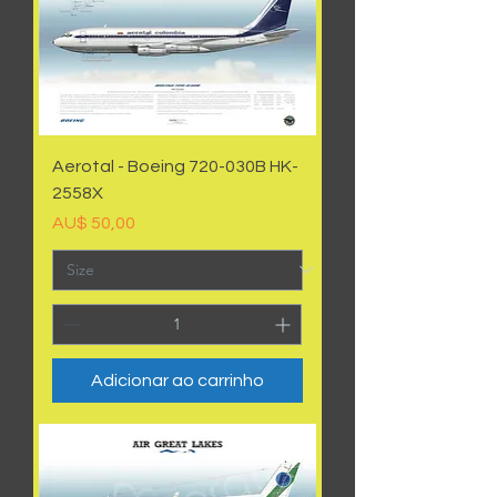
Aerotal - Boeing 720-030B HK-
2558X
Preço
AU$ 50,00
Adicionar ao carrinho