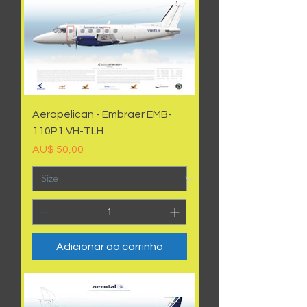
Aeropelican - Embraer EMB-
110P1 VH-TLH
Preço
AU$ 50,00
Adicionar ao carrinho