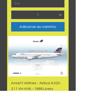
Adicionar ao carrinho
Ansett Airlines - Airbus A320-
211 VH-HYA - 1988 Livery
Preço
AU$ 50,00