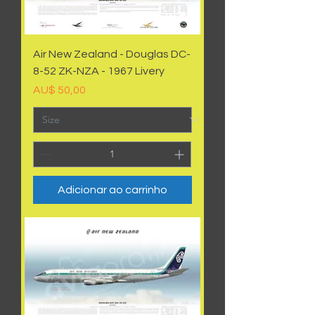
Air New Zealand - Douglas DC-
8-52 ZK-NZA - 1967 Livery
Preço
AU$ 50,00
Adicionar ao carrinho