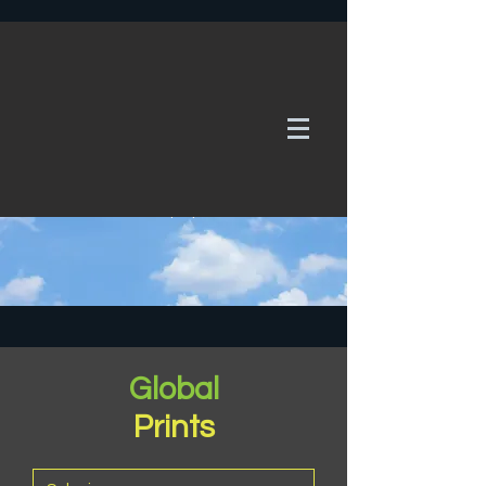
WE TAKE REQUESTS
If it's not in our galleries, you can order it for
no additional cost.
Click here
to send us a request or an
enquiry.
Global
Prints