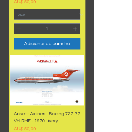
Preço
AU$ 50,00
Adicionar ao carrinho
Ansett Airlines - Boeing 727-77
VH-RME - 1970 Livery
Preço
AU$ 50,00