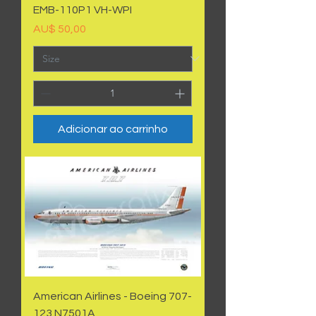
EMB-110P1 VH-WPI
Preço
AU$ 50,00
Adicionar ao carrinho
American Airlines - Boeing 707-
123 N7501A