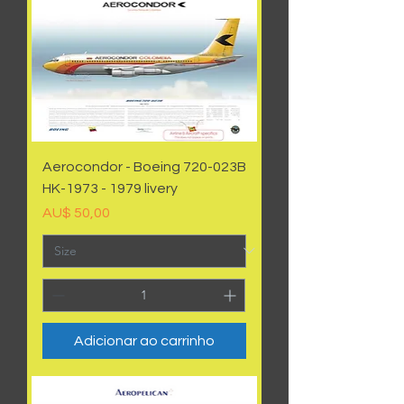
Aerocondor - Boeing 720-023B
HK-1973 - 1979 livery
Preço
AU$ 50,00
Adicionar ao carrinho