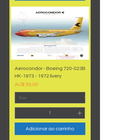
Aerocondor - Boeing 720-023B
HK-1973 - 1972 livery
Preço
AU$ 50,00
Adicionar ao carrinho