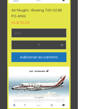
Air Niugini - Boeing 720-023B
P2-ANG
Preço
AU$ 50,00
Adicionar ao carrinho