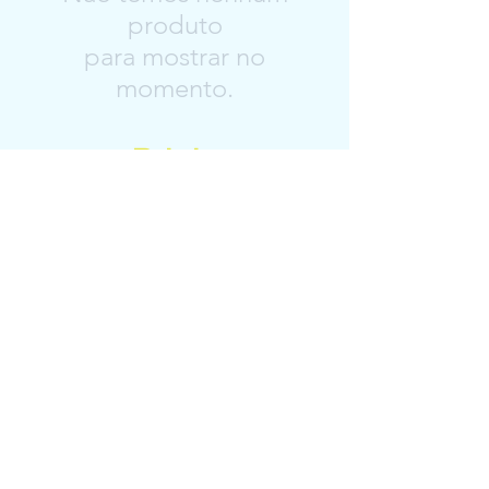
produto
para mostrar no
momento.
Prints
Não temos nenhum
produto
para mostrar no
momento.