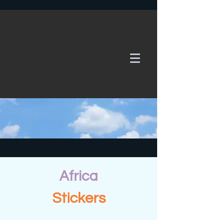
WE TAKE REQUESTS
If it's not in our galleries, you can order it for
no additional cost.
Click here
to send us a request or an
enquiry.
Africa
Stickers