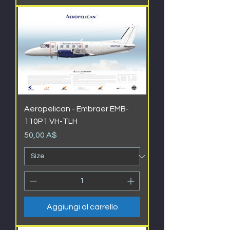
Aeropelican - Embraer EMB-
110P1 VH-TLH
Prezzo
50,00 A$
Aggiungi al carrello