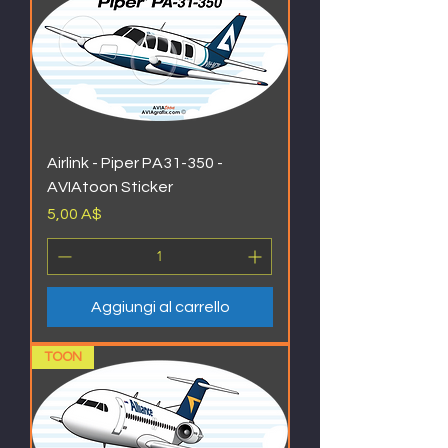
Airlink - Piper PA31-350 -
AVIAtoon Sticker
Prezzo
5,00 A$
Aggiungi al carrello
TOON