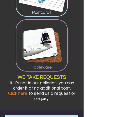
WE TA
KE REQUESTS
If it's not in our galleries,
you can
order it at no additional cost.
Click here
to send us a requ
est or
enquiry.