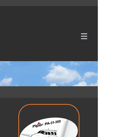
WE TAKE REQUESTS
If it's not in our galleries, you can order it for
no additional cost.
Click here
to send us a request or an
enquiry.