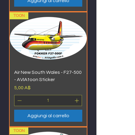
Aggiungi al carrello
TOON
Air New South Wales - F27-500
- AVIAtoon Sticker
Prezzo
5,00 A$
Aggiungi al carrello
TOON