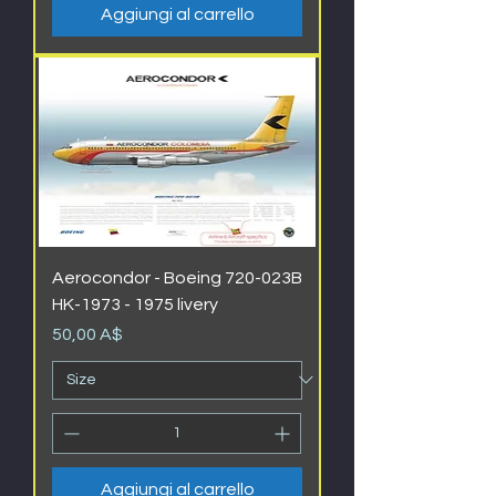
Aggiungi al carrello
Aerocondor - Boeing 720-023B
HK-1973 - 1975 livery
Prezzo
50,00 A$
Aggiungi al carrello