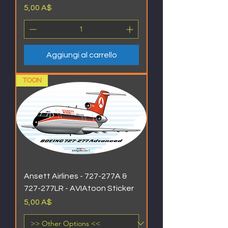
Prezzo
5,00 A$
Aggiungi al carrello
TOON
Ansett Airlines - 727-277A &
727-277LR - AVIAtoon Sticker
Prezzo
5,00 A$