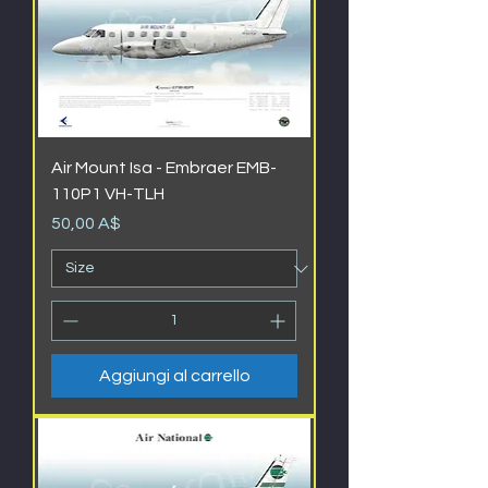
Air Mount Isa - Embraer EMB-
110P1 VH-TLH
Prezzo
50,00 A$
Aggiungi al carrello