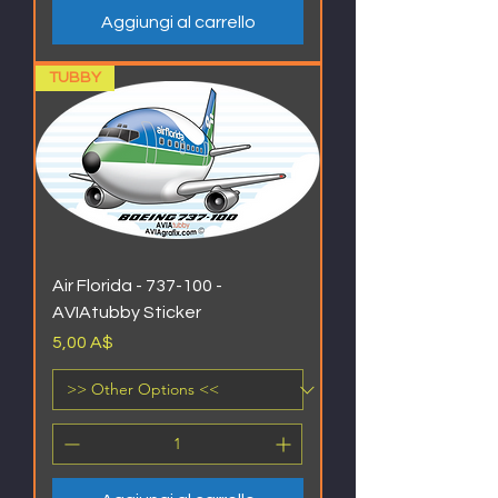
Aggiungi al carrello
TUBBY
Air Florida - 737-100 -
AVIAtubby Sticker
Prezzo
5,00 A$