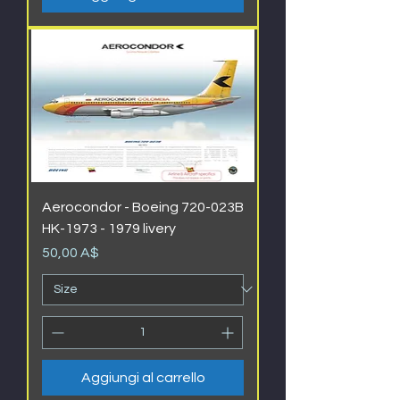
Aerocondor - Boeing 720-023B
HK-1973 - 1979 livery
Prezzo
50,00 A$
Aggiungi al carrello