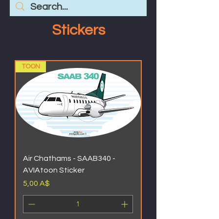
Stickers
TOON
Air Chathams - SAAB340 -
AVIAtoon Sticker
Prezzo
5,00 A$