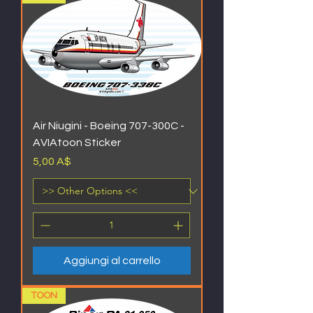
Air Niugini - Boeing 707-300C -
AVIAtoon Sticker
Prezzo
5,00 A$
Aggiungi al carrello
TOON