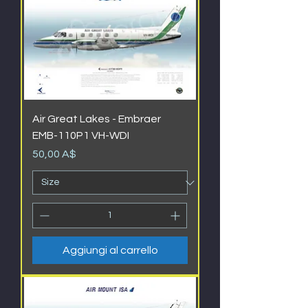
Air Great Lakes - Embraer
EMB-110P1 VH-WDI
Prezzo
50,00 A$
Aggiungi al carrello