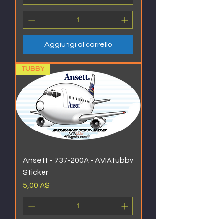
Aggiungi al carrello
TUBBY
Ansett - 737-200A - AVIAtubby
Sticker
Prezzo
5,00 A$