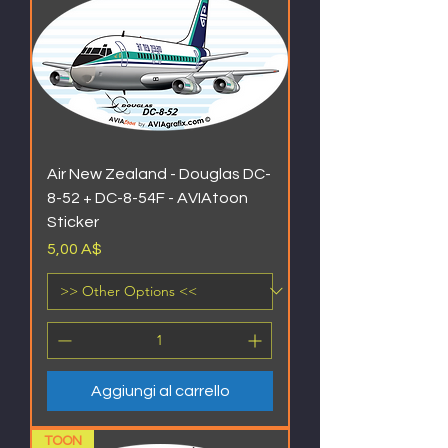
Air New Zealand - Douglas DC-
8-52 + DC-8-54F - AVIAtoon
Sticker
Prezzo
5,00 A$
Aggiungi al carrello
TOON