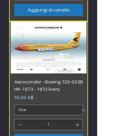
Aggiungi al carrello
Aerocondor - Boeing 720-023B
HK-1973 - 1972 livery
Prezzo
50,00 A$