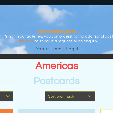
WE TAKE REQUESTS
If it's not in our galleries, you can order it for no additional cost
Click here
to send us a request or an enquiry.
About | Info | Legal
Americas
Postcards
Sortieren nach