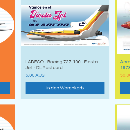
Schnellansicht
LADECO - Boeing 727-100 - Fiesta
Aero
Jet - DL Postcard
1973
Preis
Prei
5,00 AU$
50,0
In den Warenkorb